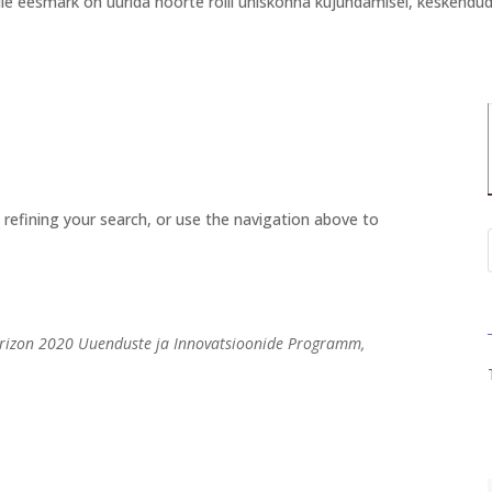
 eesmärk on uurida noorte rolli ühiskonna kujundamisel, keskendude
refining your search, or use the navigation above to
rizon 2020 Uuenduste ja Innovatsioonide Programm,