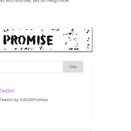
s eriti noortele, kes on mingil moel
Twitter
Tweets by H2020Promise