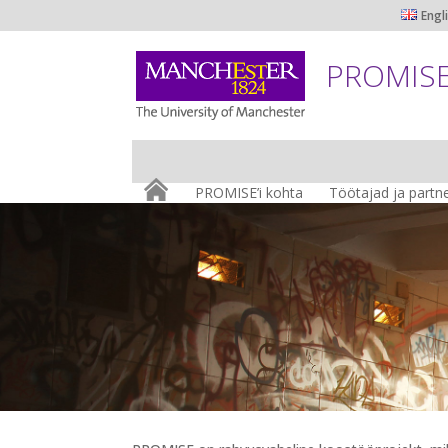
Engl
PROMISE:
PROMISE’i kohta
Töötajad ja partne