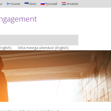
na
Suomi
Eesti
Русский
Hrvatski
engagement
nglish]
Võta meiega ühendust [English]