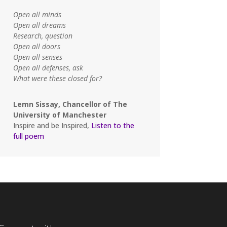
Open all minds
Open all dreams
Research, question
Open all doors
Open all senses
Open all defenses, ask
What were these closed for?
Lemn Sissay, Chancellor of The
University of Manchester
Inspire and be Inspired,
Listen to the
full poem