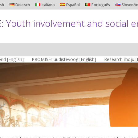
ish
Deutsch
Italiano
Español
Português
Slovenči
 Youth involvement and social 
rid [English]
PROMISE’i uudistevoog [English]
Research mõju [E